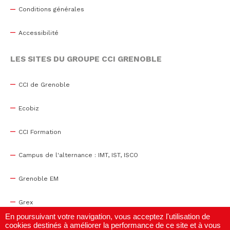
Conditions générales
Accessibilité
LES SITES DU GROUPE CCI GRENOBLE
CCI de Grenoble
Ecobiz
CCI Formation
Campus de l'alternance : IMT, IST, ISCO
Grenoble EM
Grex
En poursuivant votre navigation, vous acceptez l'utilisation de
cookies destinés à améliorer la performance de ce site et à vous
WTC Grenoble