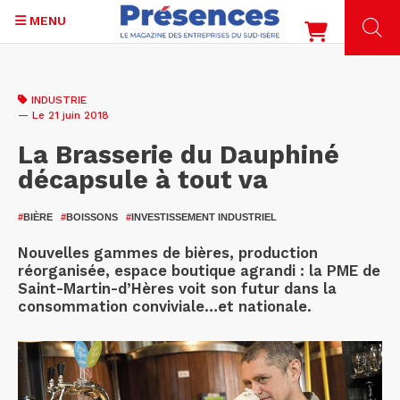
MENU
Aller
au
INDUSTRIE
contenu
— Le 21 juin 2018
principal
La Brasserie du Dauphiné
décapsule à tout va
#
BIÈRE
#
BOISSONS
#
INVESTISSEMENT INDUSTRIEL
Nouvelles gammes de bières, production
réorganisée, espace boutique agrandi : la PME de
Saint-Martin-d’Hères voit son futur dans la
consommation conviviale…et nationale.