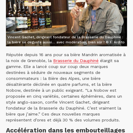
Vincent Gachet, dirigeant fondateur de la Brasserie du Dauphiné :
la bière se déguste aussi… avec modération, bien sûr ! © F. Ardito
Réputée depuis 16 ans pour sa bière Mandrin aromatisée à
la noix de Grenoble, la
Brasserie du Dauphiné
élargit sa
gamme. Elle a lancé coup sur coup deux marques
destinées à séduire de nouveaux segments de
consommateurs : la Bière des Alpes, une bière
désaltérante déclinée en quatre parfums, et la bière
Nobow, destinée à un public exigeant. “La Nobow est
proposée en cinq variétés, certaines éphémères, dans un
style anglo-saxon, confie Vincent Gachet, dirigeant
fondateur de la Brasserie du Dauphiné. C’est vraiment la
bière que j’aime.” Ces deux nouvelles marques
représentent d’ores et déjà 30 % des volumes produits.
Accélération dans les embouteillages