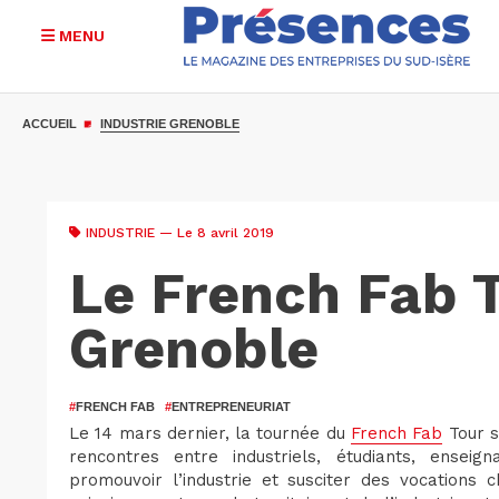
MENU
Aller
au
ACCUEIL
INDUSTRIE GRENOBLE
contenu
principal
INDUSTRIE
— Le 8 avril 2019
Le French Fab T
Grenoble
#
FRENCH FAB
#
ENTREPRENEURIAT
Le 14 mars dernier, la tournée du
French Fab
Tour s
rencontres entre industriels, étudiants, ensei
promouvoir l’industrie et susciter des vocations 