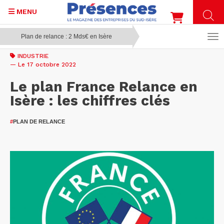
MENU
Plan de relance : 2 Mds€ en Isère
Aller
au
INDUSTRIE
contenu
— Le 17 octobre 2022
principal
Le plan France Relance en
Isère : les chiffres clés
#
PLAN DE RELANCE