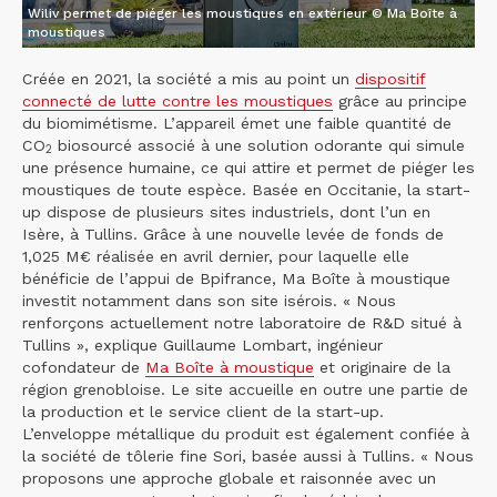
Wiliv permet de piéger les moustiques en extérieur © Ma Boîte à
moustiques
Créée en 2021, la société a mis au point un
dispositif
connecté de lutte contre les moustiques
grâce au principe
du biomimétisme. L’appareil émet une faible quantité de
CO
biosourcé associé à une solution odorante qui simule
2
une présence humaine, ce qui attire et permet de piéger les
moustiques de toute espèce. Basée en Occitanie, la start-
up dispose de plusieurs sites industriels, dont l’un en
Isère, à Tullins. Grâce à une nouvelle levée de fonds de
1,025 M€ réalisée en avril dernier, pour laquelle elle
bénéficie de l’appui de Bpifrance, Ma Boîte à moustique
investit notamment dans son site isérois. « Nous
renforçons actuellement notre laboratoire de R&D situé à
Tullins », explique Guillaume Lombart, ingénieur
cofondateur de
Ma Boîte à moustique
et originaire de la
région grenobloise. Le site accueille en outre une partie de
la production et le service client de la start-up.
L’enveloppe métallique du produit est également confiée à
la société de tôlerie fine Sori, basée aussi à Tullins. « Nous
proposons une approche globale et raisonnée avec un