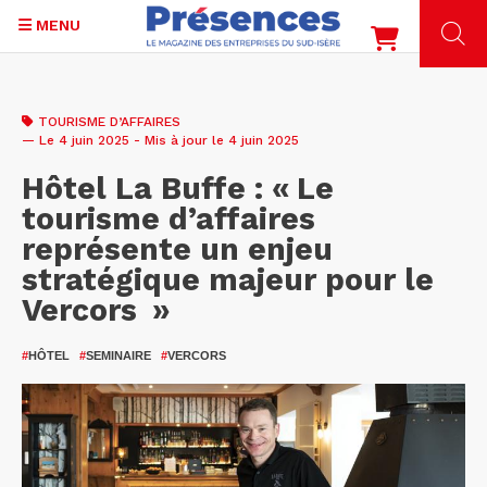
MENU
Aller
au
TOURISME D’AFFAIRES
contenu
— Le 4 juin 2025 - Mis à jour le 4 juin 2025
principal
Hôtel La Buffe : « Le
tourisme d’affaires
représente un enjeu
stratégique majeur pour le
Vercors »
#
HÔTEL
#
SEMINAIRE
#
VERCORS