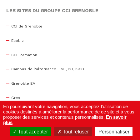
LES SITES DU GROUPE CCI GRENOBLE
CCI de Grenoble
Ecobiz
CCI Formation
Campus de l'alternance : IMT, IST, ISCO
Grenoble EM
Grex
En poursuivant votre navigation, vous acceptez l'utilisation de
cookies destinés à améliorer la performance de ce site et à vous
WTC Grenoble
proposer des services et contenus personnalisés.
En savoir
plus
Centre de congrès
Tout accepter
Tout refuser
Personnaliser