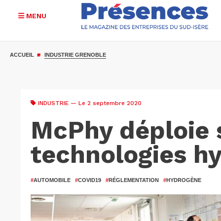
MENU
Aller
au
ACCUEIL
INDUSTRIE GRENOBLE
contenu
principal
INDUSTRIE
— Le 2 septembre 2020
McPhy déploie 
technologies h
#
AUTOMOBILE
#
COVID19
#
RÉGLEMENTATION
#
HYDROGÈNE