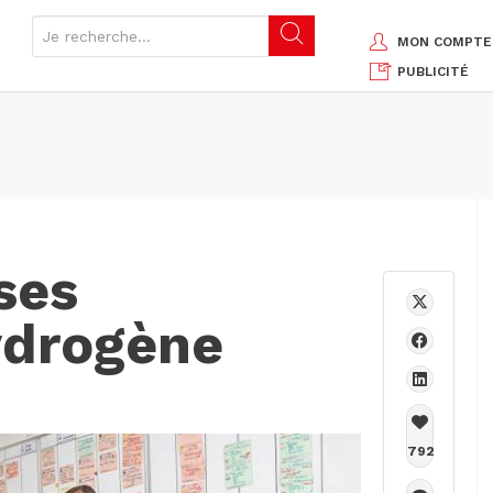
MON COMPTE
PUBLICITÉ
ses
ydrogène
792