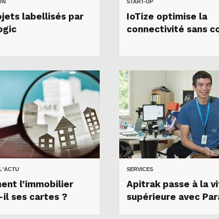
ON
START-UP
jets labellisés par
IoTize optimise la
ogic
connectivité sans c
 L'ACTU
SERVICES
nt l’immobilier
Apitrak passe à la v
il ses cartes ?
supérieure avec Pa