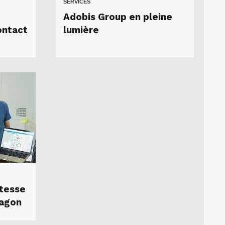
SERVICES
Adobis Group en pleine
ontact
lumière
itesse
ragon