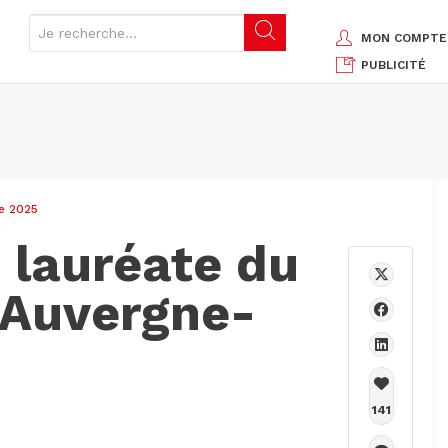
MON COMPTE
PUBLICITÉ
e 2025
 lauréate du
 Auvergne-
141