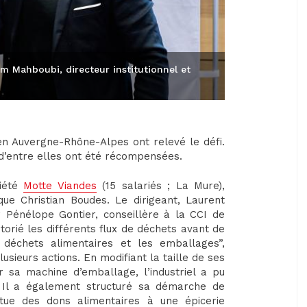
m Mahboubi, directeur institutionnel et
 en Auvergne-Rhône-Alpes ont relevé le défi.
 d’entre elles ont été récompensées.
ciété
Motte Viandes
(15 salariés ; La Mure),
ue Christian Boudes. Le dirigeant, Laurent
énélope Gontier, conseillère à la CCI de
rtorié les différents flux de déchets avant de
 déchets alimentaires et les emballages”,
usieurs actions. En modifiant la taille de ses
r sa machine d’emballage, l’industriel a pu
 Il a également structuré sa démarche de
ctue des dons alimentaires à une épicerie