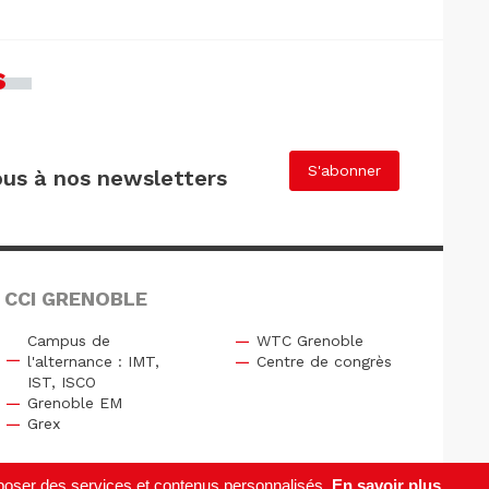
s
S'abonner
us à nos newsletters
 CCI GRENOBLE
Campus de
WTC Grenoble
l'alternance : IMT,
Centre de congrès
IST, ISCO
Grenoble EM
Grex
roposer des services et contenus personnalisés.
En savoir plus