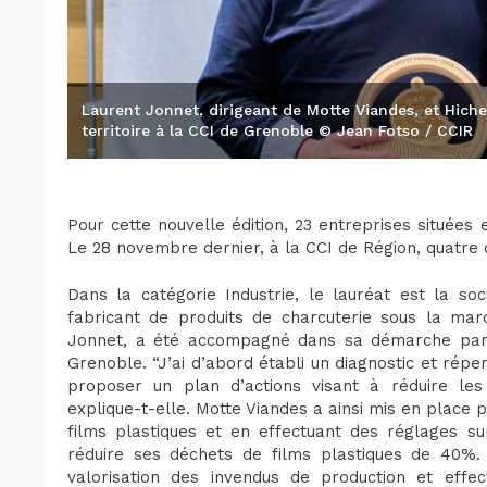
Laurent Jonnet, dirigeant de Motte Viandes, et Hiche
territoire à la CCI de Grenoble © Jean Fotso / CCIR
Pour cette nouvelle édition, 23 entreprises situées
Le 28 novembre dernier, à la CCI de Région, quatre
Dans la catégorie Industrie, le lauréat est la so
fabricant de produits de charcuterie sous la marq
Jonnet, a été accompagné dans sa démarche par P
Grenoble. “J’ai d’abord établi un diagnostic et répe
proposer un plan d’actions visant à réduire les
explique-t-elle. Motte Viandes a ainsi mis en place pl
films plastiques et en effectuant des réglages su
réduire ses déchets de films plastiques de 40%.
valorisation des invendus de production et effe