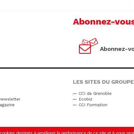
Abonnez-vou
Abonnez-vo
LES SITES DU GROUPE
CCI de Grenoble
newsletter
Ecobiz
agazine
CCI Formation
r
de cookies destinés à améliorer la performance de ce site et à vous p