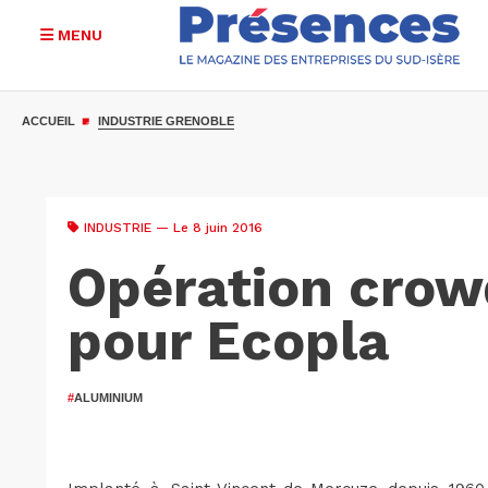
MENU
Aller
au
ACCUEIL
INDUSTRIE GRENOBLE
contenu
principal
INDUSTRIE
— Le 8 juin 2016
Opération crow
pour Ecopla
#
ALUMINIUM