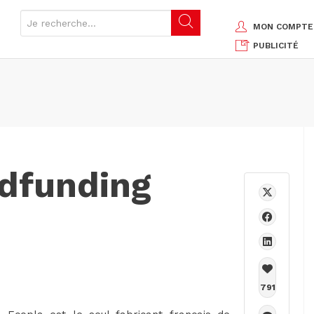
MON COMPTE
PUBLICITÉ
dfunding
791