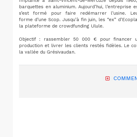
Implanté à Saint-Vincent-de-Mercuze depuis 1960,
barquettes en aluminium. Aujourd’hui, l’entreprise es
s’est formé pour faire redémarrer l’usine. Le
forme d’une Scop. Jusqu’à fin juin, les “ex” d’Eco
la plateforme de crowdfunding Ulule.
Objectif : rassembler 50 000 € pour financer 
production et livrer les clients restés fidèles. Le co
la vallée du Grésivaudan.
COMMEN