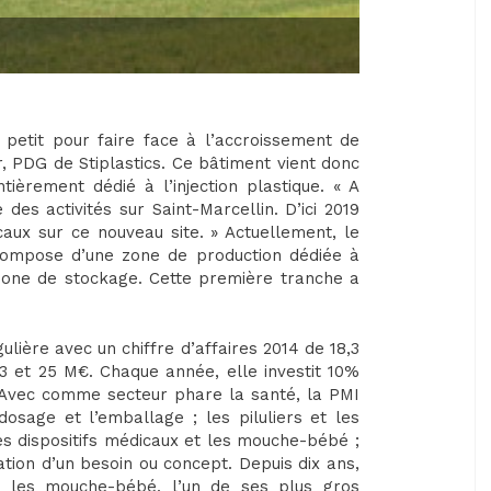
 petit pour faire face à l’accroissement de
, PDG de Stiplastics. Ce bâtiment vient donc
tièrement dédié à l’injection plastique. « A
es activités sur Saint-Marcellin. D’ici 2019
aux sur ce nouveau site. » Actuellement, le
 compose d’une zone de production dédiée à
 zone de stockage. Cette première tranche a
ulière avec un chiffre d’affaires 2014 de 18,3
23 et 25 M€. Chaque année, elle investit 10%
n. Avec comme secteur phare la santé, la PMI
 dosage et l’emballage ; les piluliers et les
les dispositifs médicaux et les mouche-bébé ;
cation d’un besoin ou concept. Depuis dix ans,
r les mouche-bébé, l’un de ses plus gros