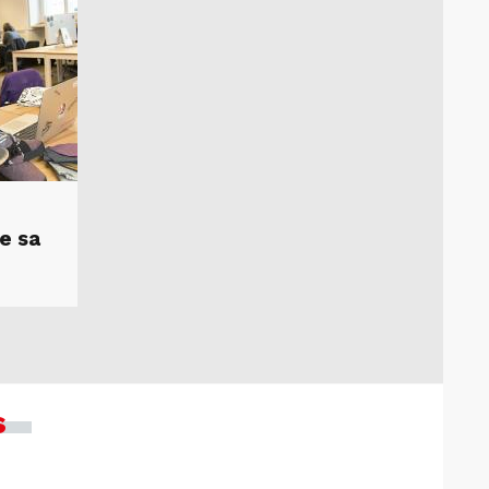
e sa
s