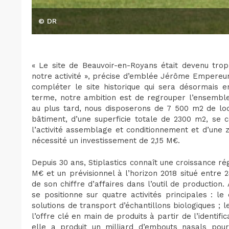
© DR
« Le site de Beauvoir-en-Royans était devenu trop
notre activité », précise d’emblée Jérôme Empereur
compléter le site historique qui sera désormais en
terme, notre ambition est de regrouper l’ensemble d
au plus tard, nous disposerons de 7 500 m2 de loc
bâtiment, d’une superficie totale de 2300 m2, se
l’activité assemblage et conditionnement et d’une
nécessité un investissement de 2,15 M€.
Depuis 30 ans, Stiplastics connaît une croissance rég
M€ et un prévisionnel à l’horizon 2018 situé entre 
de son chiffre d’affaires dans l’outil de productio
se positionne sur quatre activités principales : le
solutions de transport d’échantillons biologiques ; 
l’offre clé en main de produits à partir de l’identifi
elle a produit un milliard d’embouts nasals pou