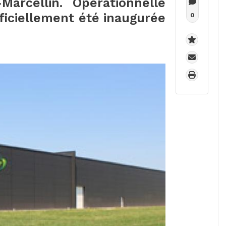
arcellin. Opérationnelle
officiellement été inaugurée
0