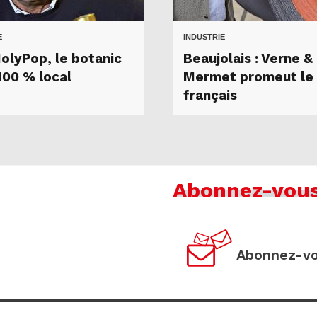
E
INDUSTRIE
HolyPop, le botanic
Beaujolais : Verne &
100 % local
Mermet promeut le 
français
Abonnez-vou
Abonnez-vo