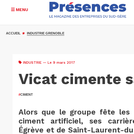
MENU
Aller
au
ACCUEIL
INDUSTRIE GRENOBLE
contenu
principal
INDUSTRIE
— Le 9 mars 2017
Vicat cimente s
#
CIMENT
Alors que le groupe fête les 
ciment artificiel, ses carriè
Égrève et de Saint-Laurent-d