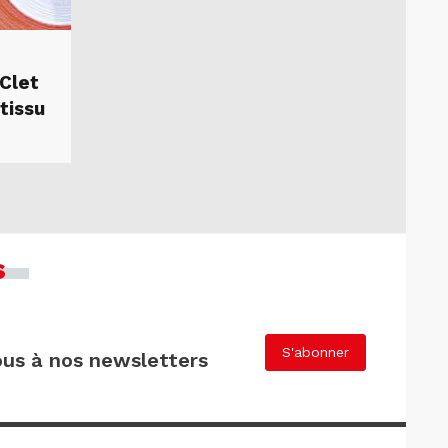
 Clet
tissu
s
S'abonner
us à nos newsletters