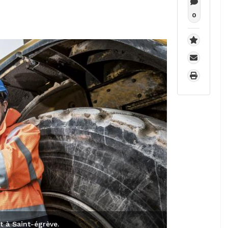
0
at à Saint-égrève.