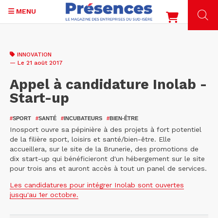
MENU
Aller
au
INNOVATION
contenu
— Le 21 août 2017
principal
Appel à candidature Inolab -
Start-up
#
SPORT
#
SANTÉ
#
INCUBATEURS
#
BIEN-ÊTRE
​Inosport ouvre sa pépinière à des projets à fort potentiel
de la filière sport, loisirs et santé/bien-être. Elle
accueillera, sur le site de la Brunerie, des promotions de
dix start-up qui bénéficieront d'un hébergement sur le site
pour trois ans et auront accès à tout un panel de services.
Les candidatures pour intégrer Inolab sont ouvertes
jusqu'au 1er octobre.​