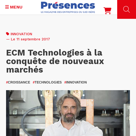
MENU
Aller
au
INNOVATION
contenu
— Le 11 septembre 2017
principal
ECM Technologies à la
conquête de nouveaux
marchés
#
CROISSANCE
#
TECHNOLOGIES
#
INNOVATION