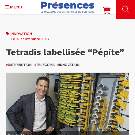
MENU
Aller
au
INNOVATION
contenu
— Le 11 septembre 2017
principal
Tetradis labellisée “Pépite”
#
DISTRIBUTION
#
TELECOMS
#
INNOVATION