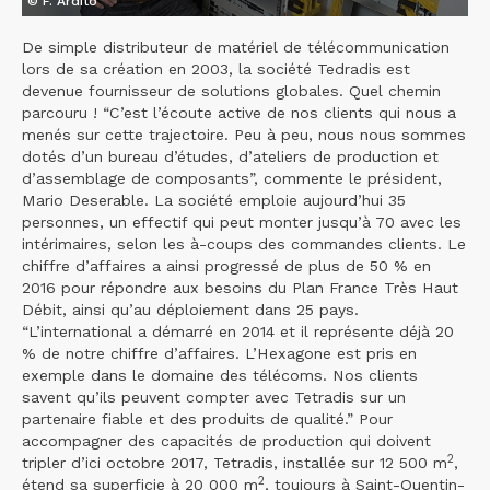
© F. Ardito
De simple distributeur de matériel de télécommunication
lors de sa création en 2003, la société Tedradis est
devenue fournisseur de solutions globales. Quel chemin
parcouru ! “C’est l’écoute active de nos clients qui nous a
menés sur cette trajectoire. Peu à peu, nous nous sommes
dotés d’un bureau d’études, d’ateliers de production et
d’assemblage de composants”, commente le président,
Mario Deserable. La société emploie aujourd’hui 35
personnes, un effectif qui peut monter jusqu’à 70 avec les
intérimaires, selon les à-coups des commandes clients. Le
chiffre d’affaires a ainsi progressé de plus de 50 % en
2016 pour répondre aux besoins du Plan France Très Haut
Débit, ainsi qu’au déploiement dans 25 pays.
“L’international a démarré en 2014 et il représente déjà 20
% de notre chiffre d’affaires. L’Hexagone est pris en
exemple dans le domaine des télécoms. Nos clients
savent qu’ils peuvent compter avec Tetradis sur un
partenaire fiable et des produits de qualité.” Pour
accompagner des capacités de production qui doivent
2
tripler d’ici octobre 2017, Tetradis, installée sur 12 500 m
,
2
étend sa superficie à 20 000 m
, toujours à Saint-Quentin-