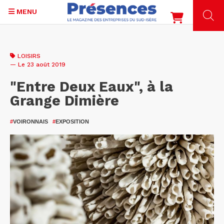
MENU
Aller
au
LOISIRS
contenu
— Le 23 août 2019
principal
"Entre Deux Eaux", à la
Grange Dimière
#
VOIRONNAIS
#
EXPOSITION