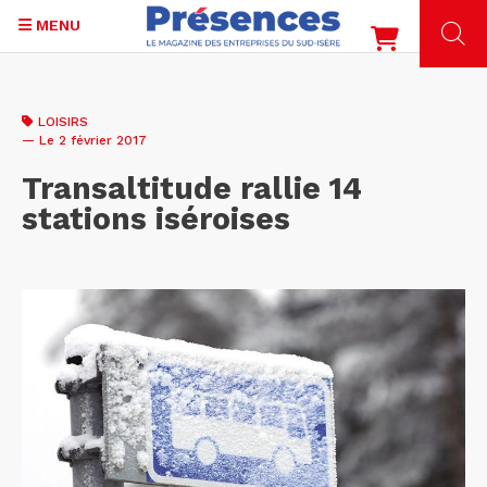
MENU
Aller
au
LOISIRS
contenu
— Le 2 février 2017
principal
Transaltitude rallie 14
stations iséroises