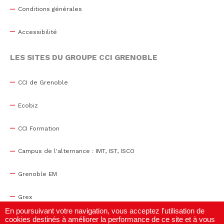
Conditions générales
Accessibilité
LES SITES DU GROUPE CCI GRENOBLE
CCI de Grenoble
Ecobiz
CCI Formation
Campus de l'alternance : IMT, IST, ISCO
Grenoble EM
Grex
En poursuivant votre navigation, vous acceptez l'utilisation de
cookies destinés à améliorer la performance de ce site et à vous
WTC Grenoble