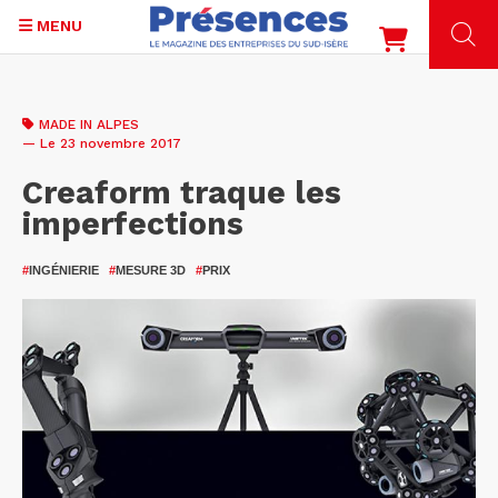
MENU
Aller
au
MADE IN ALPES
contenu
— Le 23 novembre 2017
principal
Creaform traque les
imperfections
#
INGÉNIERIE
#
MESURE 3D
#
PRIX