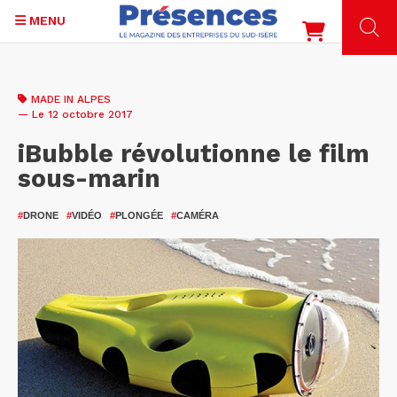
MENU
Aller
au
MADE IN ALPES
contenu
— Le 12 octobre 2017
principal
iBubble révolutionne le film
sous-marin
#
DRONE
#
VIDÉO
#
PLONGÉE
#
CAMÉRA