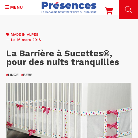
MENU
Aller
au
MADE IN ALPES
contenu
— Le 16 mars 2018
principal
La Barrière à Sucettes®,
pour des nuits tranquilles
#
LINGE
#
BÉBÉ