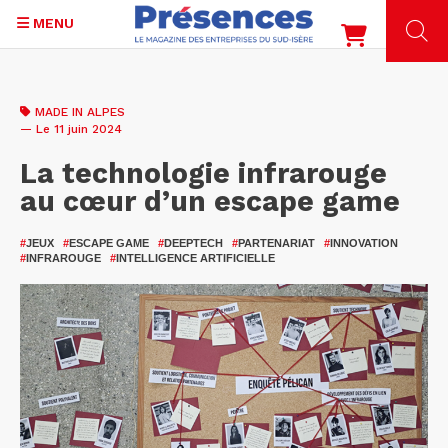
MENU
Aller
au
MADE IN ALPES
contenu
— Le 11 juin 2024
principal
La technologie infrarouge
au cœur d’un escape game
#
JEUX
#
ESCAPE GAME
#
DEEPTECH
#
PARTENARIAT
#
INNOVATION
#
INFRAROUGE
#
INTELLIGENCE ARTIFICIELLE