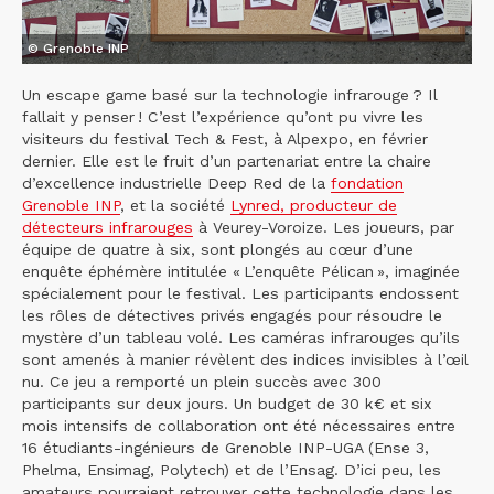
© Grenoble INP
Un escape game basé sur la technologie infrarouge ? Il
fallait y penser ! C’est l’expérience qu’ont pu vivre les
visiteurs du festival Tech & Fest, à Alpexpo, en février
dernier. Elle est le fruit d’un partenariat entre la chaire
d’excellence industrielle Deep Red de la
fondation
Grenoble INP
, et la société
Lynred, producteur de
détecteurs infrarouges
à Veurey-Voroize. Les joueurs, par
équipe de quatre à six, sont plongés au cœur d’une
enquête éphémère intitulée « L’enquête Pélican », imaginée
spécialement pour le festival. Les participants endossent
les rôles de détectives privés engagés pour résoudre le
mystère d’un tableau volé. Les caméras infrarouges qu’ils
sont amenés à manier révèlent des indices invisibles à l’œil
nu. Ce jeu a remporté un plein succès avec 300
participants sur deux jours. Un budget de 30 k€ et six
mois intensifs de collaboration ont été nécessaires entre
16 étudiants-ingénieurs de Grenoble INP-UGA (Ense 3,
Phelma, Ensimag, Polytech) et de l’Ensag. D’ici peu, les
amateurs pourraient retrouver cette technologie dans les