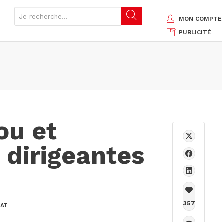
MON COMPTE
PUBLICITÉ
ou et
 dirigeantes
357
IAT