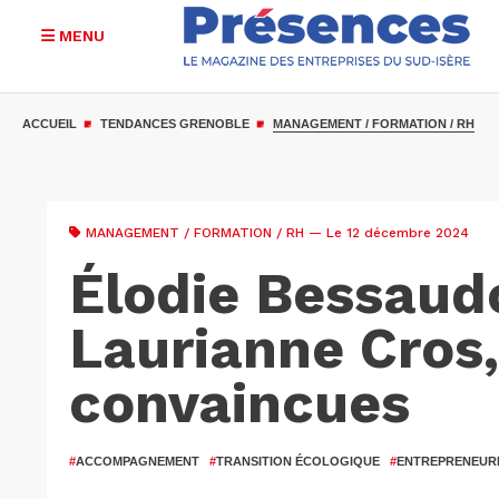
MENU
Aller
au
ACCUEIL
TENDANCES GRENOBLE
MANAGEMENT / FORMATION / RH
contenu
principal
MANAGEMENT / FORMATION / RH
— Le 12 décembre 2024
Élodie Bessaud
Laurianne Cros,
convaincues
#
ACCOMPAGNEMENT
#
TRANSITION ÉCOLOGIQUE
#
ENTREPRENEUR