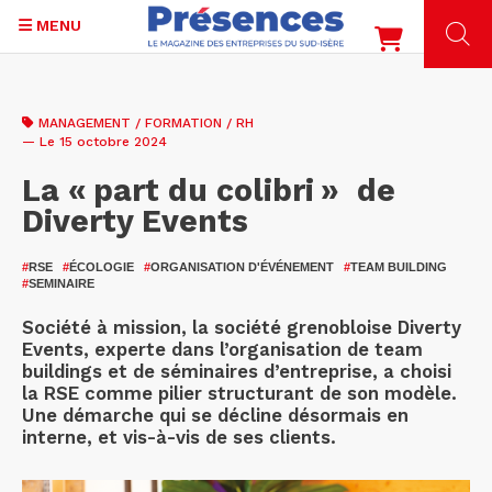
MENU
Aller
au
MANAGEMENT / FORMATION / RH
contenu
— Le 15 octobre 2024
principal
La « part du colibri » de
Diverty Events
#
RSE
#
ÉCOLOGIE
#
ORGANISATION D'ÉVÉNEMENT
#
TEAM BUILDING
#
SEMINAIRE
Société à mission, la société grenobloise Diverty
Events, experte dans l’organisation de team
buildings et de séminaires d’entreprise, a choisi
la RSE comme pilier structurant de son modèle.
Une démarche qui se décline désormais en
interne, et vis-à-vis de ses clients.