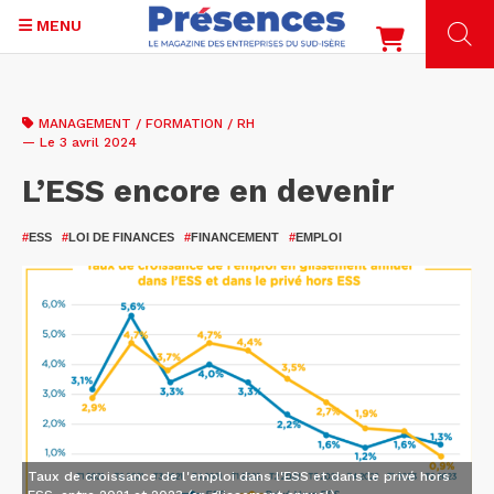
MENU
Aller
au
MANAGEMENT / FORMATION / RH
contenu
— Le 3 avril 2024
principal
L’ESS encore en devenir
#
ESS
#
LOI DE FINANCES
#
FINANCEMENT
#
EMPLOI
Taux de croissance de l'emploi dans l'ESS et dans le privé hors