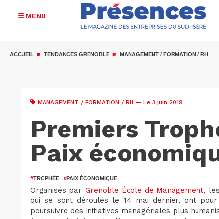
MENU
Aller
au
ACCUEIL
TENDANCES GRENOBLE
MANAGEMENT / FORMATION / RH
contenu
principal
MANAGEMENT / FORMATION / RH
— Le 3 juin 2019
Premiers Troph
Paix économiq
#
TROPHÉE
#
PAIX ÉCONOMIQUE
Organisés par
Grenoble École de Management
, le
qui se sont déroulés le 14 mai dernier, ont pour
poursuivre des initiatives managériales plus humani