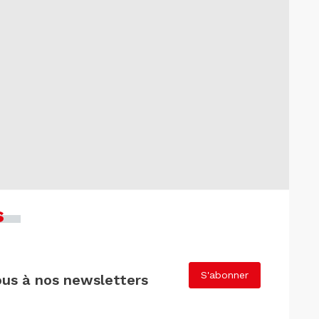
s
S'abonner
us à nos newsletters