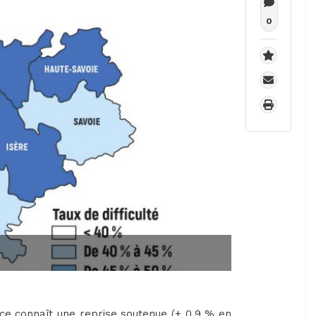
0
nce connaît une reprise soutenue (+ 0,9 % en