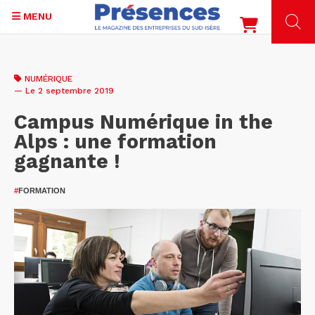
MENU
Aller
au
NUMÉRIQUE
contenu
— Le 2 septembre 2019
principal
Campus Numérique in the
Alps : une formation
gagnante !
#
FORMATION