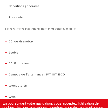
Conditions générales
Accessibilité
LES SITES DU GROUPE CCI GRENOBLE
CCI de Grenoble
Ecobiz
CCI Formation
Campus de l'alternance : IMT, IST, ISCO
Grenoble EM
Grex
En poursuivant votre navigation, vous acceptez l'utilisation de
cookies destinés à améliorer la performance de ce site et à vous
WTC Grenoble