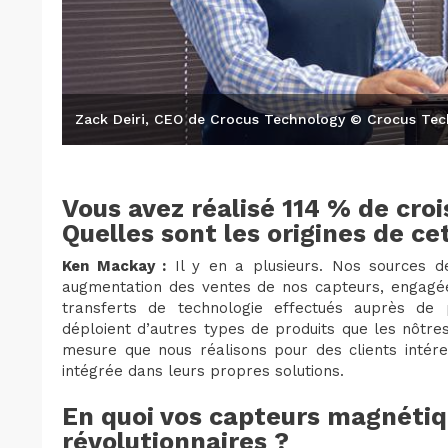
Zack Deiri, CEO de Crocus Technology © Crocus Te
Vous avez réalisé 114 % de cro
Quelles sont les origines de c
Ken Mackay :
Il y en a plusieurs. Nos sources d
augmentation des ventes de nos capteurs, engagées
transferts de technologie effectués auprès de pa
déploient d’autres types de produits que les nôtre
mesure que nous réalisons pour des clients intér
intégrée dans leurs propres solutions.
En quoi vos capteurs magnétiqu
révolutionnaires ?