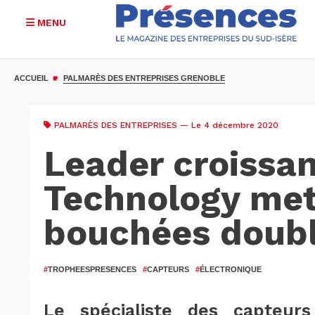
MENU
Aller
au
ACCUEIL
PALMARÈS DES ENTREPRISES GRENOBLE
contenu
principal
PALMARÈS DES ENTREPRISES
— Le 4 décembre 2020
Leader croissan
Technology met
bouchées doub
#
TROPHEESPRESENCES
#
CAPTEURS
#
ÉLECTRONIQUE
Le spécialiste des capteur