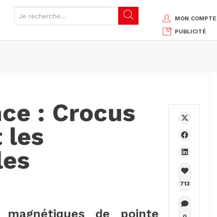
MON COMPTE
PUBLICITÉ
ce : Crocus
 les
les
713
s magnétiques de pointe
0