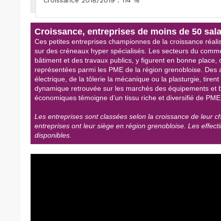
Croissance, entreprises de moins de 50 sala
Ces petites entreprises championnes de la croissance réalise
sur des créneaux hyper spécialisés. Les secteurs du commerce
bâtiment et des travaux publics, y figurent en bonne place, c
représentées parmi les PME de la région grenobloise. Des act
électrique, de la tôlerie la mécanique ou la plasturgie, tirent
dynamique retrouvée sur les marchés des équipements et b
économiques témoigne d’un tissu riche et diversifié de PME,
Les entreprises sont classées selon la croissance de leur ch
entreprises ont leur siège en région grenobloise. Les effec
disponibles.