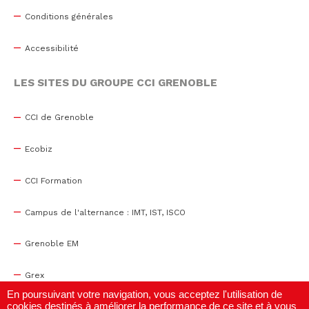
Conditions générales
Accessibilité
LES SITES DU GROUPE CCI GRENOBLE
CCI de Grenoble
Ecobiz
CCI Formation
Campus de l'alternance : IMT, IST, ISCO
Grenoble EM
Grex
En poursuivant votre navigation, vous acceptez l'utilisation de
cookies destinés à améliorer la performance de ce site et à vous
WTC Grenoble