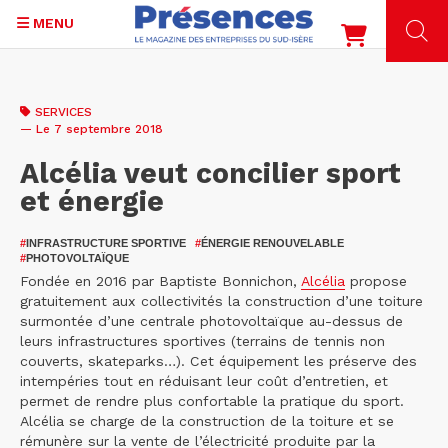
MENU
Aller
au
SERVICES
contenu
— Le 7 septembre 2018
principal
Alcélia veut concilier sport
et énergie
#
INFRASTRUCTURE SPORTIVE
#
ÉNERGIE RENOUVELABLE
#
PHOTOVOLTAÏQUE
Fondée en 2016 par Baptiste Bonnichon,
Alcélia
propose
gratuitement aux collectivités la construction d’une toiture
surmontée d’une centrale photovoltaïque au-dessus de
leurs infrastructures sportives (terrains de tennis non
couverts, skateparks…). Cet équipement les préserve des
intempéries tout en réduisant leur coût d’entretien, et
permet de rendre plus confortable la pratique du sport.
Alcélia se charge de la construction de la toiture et se
rémunère sur la vente de l’électricité produite par la