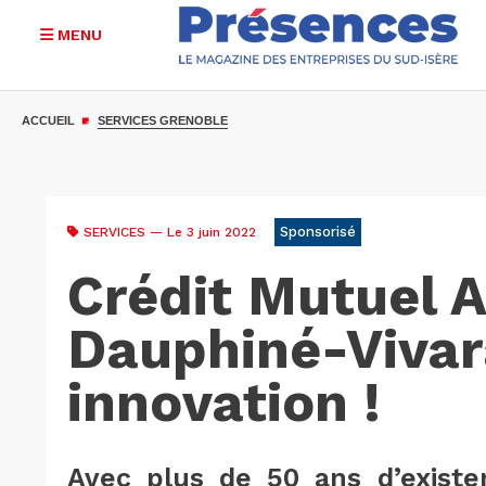
MENU
Aller
au
ACCUEIL
SERVICES GRENOBLE
contenu
principal
Sponsorisé
SERVICES
— Le 3 juin 2022
Crédit Mutuel 
Dauphiné-Vivara
innovation !
Avec plus de 50 ans d’existen