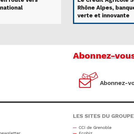
 en route vers
Le Crédit Agricole 
rnational
Rhône Alpes, banqu
verte et innovante
Abonnez-vou
Abonnez-vo
LES SITES DU GROUPE
CCI de Grenoble
newsletter
Ecobiz