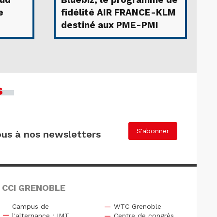
Sud
Bluebiz, le programme de
e
fidélité AIR FRANCE-KLM
destiné aux PME-PMI
s
S'abonner
us à nos newsletters
 CCI GRENOBLE
Campus de
WTC Grenoble
l'alternance : IMT,
Centre de congrès