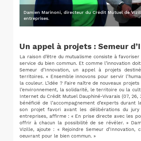
Damien Marinoni, directeur du Crédit Mutuel de Vizille
entreprises.
Un appel à projets : Semeur d’
La raison d’être du mutualisme consiste à favoriser l’
service du bien commun. Et comme l’innovation doit 
Semeur d’Innovation, un appel à projets desti
territoires. « Ensemble innovons pour servir l’hum
la couleur. L’idée ? Faire naître de nouveaux projets
l’environnement, la solidarité, le territoire ou la cu
Internet du Crédit Mutuel Dauphiné-Vivarais (07, 26,
bénéficié de l’accompagnement d’experts durant le
son projet favori avant les délibérations du jury 
entreprises, affirme : « En prise directe avec les p
offrir à chacun la possibilité de se révéler. » Da
Vizille, ajoute : « Rejoindre Semeur d’Innovation,
oeuvrant pour le bien commun. »