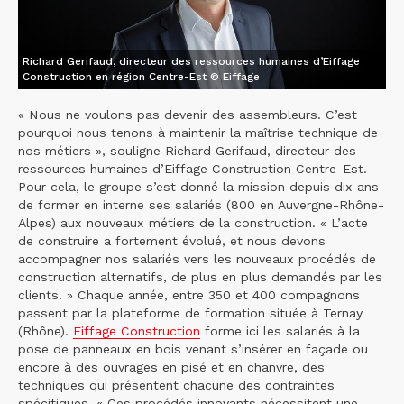
Richard Gerifaud, directeur des ressources humaines d’Eiffage
Construction en région Centre-Est © Eiffage
« Nous ne voulons pas devenir des assembleurs. C’est
pourquoi nous tenons à maintenir la maîtrise technique de
nos métiers », souligne Richard Gerifaud, directeur des
ressources humaines d’Eiffage Construction Centre-Est.
Pour cela, le groupe s’est donné la mission depuis dix ans
de former en interne ses salariés (800 en Auvergne-Rhône-
Alpes) aux nouveaux métiers de la construction. « L’acte
de construire a fortement évolué, et nous devons
accompagner nos salariés vers les nouveaux procédés de
construction alternatifs, de plus en plus demandés par les
clients. » Chaque année, entre 350 et 400 compagnons
passent par la plateforme de formation située à Ternay
(Rhône).
Eiffage Construction
forme ici les salariés à la
pose de panneaux en bois venant s’insérer en façade ou
encore à des ouvrages en pisé et en chanvre, des
techniques qui présentent chacune des contraintes
spécifiques. « Ces procédés innovants nécessitent une