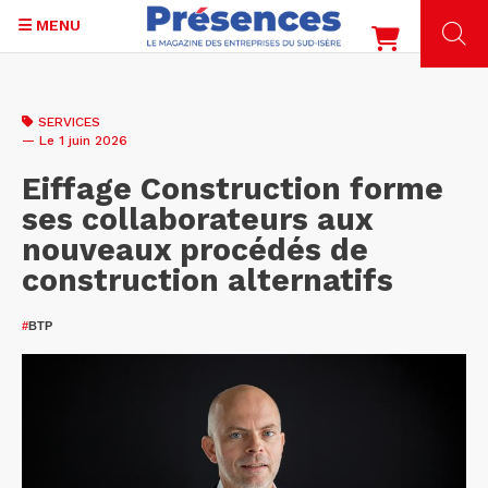
MENU
Aller
au
SERVICES
contenu
— Le 1 juin 2026
principal
Eiffage Construction forme
ses collaborateurs aux
nouveaux procédés de
construction alternatifs
#
BTP