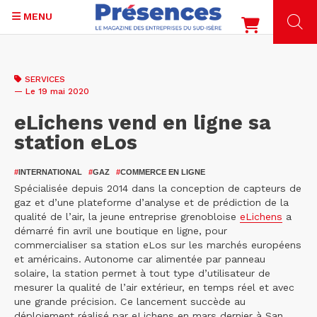
MENU
Aller
au
SERVICES
contenu
— Le 19 mai 2020
principal
eLichens vend en ligne sa
station eLos
#
INTERNATIONAL
#
GAZ
#
COMMERCE EN LIGNE
Spécialisée depuis 2014 dans la conception de capteurs de
gaz et d’une plateforme d’analyse et de prédiction de la
qualité de l’air, la jeune entreprise grenobloise
eLichens
a
démarré fin avril une boutique en ligne, pour
commercialiser sa station eLos sur les marchés européens
et américains. Autonome car alimentée par panneau
solaire, la station permet à tout type d’utilisateur de
mesurer la qualité de l’air extérieur, en temps réel et avec
une grande précision. Ce lancement succède au
déploiement réalisé par eLichens en mars dernier à San