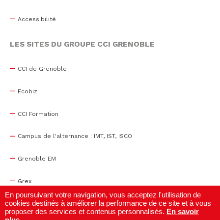
Accessibilité
LES SITES DU GROUPE CCI GRENOBLE
CCI de Grenoble
Ecobiz
CCI Formation
Campus de l'alternance : IMT, IST, ISCO
Grenoble EM
Grex
En poursuivant votre navigation, vous acceptez l'utilisation de
cookies destinés à améliorer la performance de ce site et à vous
WTC Grenoble
proposer des services et contenus personnalisés.
En savoir
plus