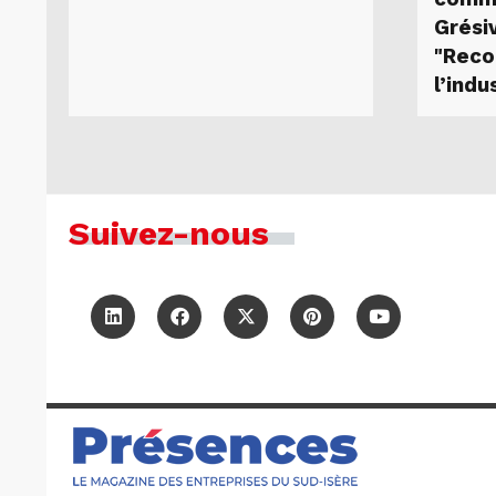
Grési
"Reco
l’indu
Suivez-nous