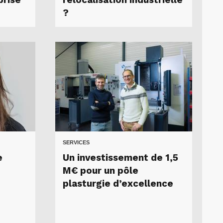
prise
relocalisation industrielle
?
SERVICES
e
Un investissement de 1,5
M€ pour un pôle
plasturgie d’excellence