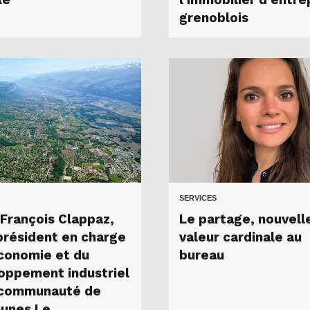
le
l’immobilier d’entre
grenoblois
SERVICES
François Clappaz,
Le partage, nouvell
président en charge
valeur cardinale au
économie et du
bureau
oppement industriel
 communauté de
unes Le