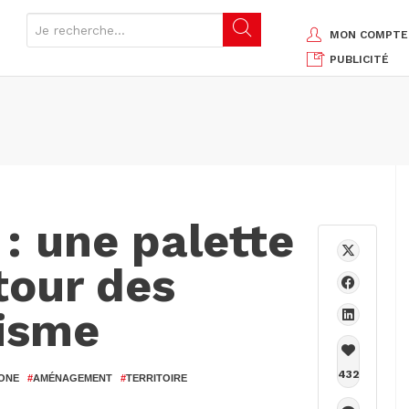
MON COMPTE
PUBLICITÉ
: une palette
tour des
nisme
432
ONE
#
AMÉNAGEMENT
#
TERRITOIRE