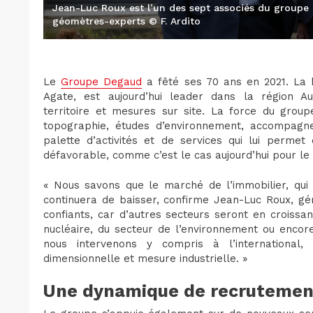
Jean-Luc Roux est l’un des sept associés du groupe 
géomètres-experts © F. Ardito
Le
Groupe Degaud
a fêté ses 70 ans en 2021. La h
Agate, est aujourd’hui leader dans la région
territoire et mesures sur site. La force du grou
topographie, études d’environnement, accompagnem
palette d’activités et de services qui lui permet
défavorable, comme c’est le cas aujourd’hui pour le
« Nous savons que le marché de l’immobilier, qui 
continuera de baisser, confirme Jean-Luc Roux, gé
confiants, car d’autres secteurs seront en croissa
nucléaire, du secteur de l’environnement ou encore
nous intervenons y compris à l’international
dimensionnelle et mesure industrielle. »
Une dynamique de recrutemen