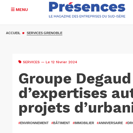
MENU
Aller
au
ACCUEIL
SERVICES GRENOBLE
contenu
principal
SERVICES
— Le 12 février 2024
Groupe Degaud 
d’expertises au
projets d’urba
#
ENVIRONNEMENT
#
BÂTIMENT
#
IMMOBILIER
#
ANNIVERSAIRE
#
DR