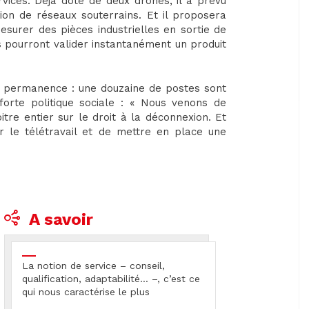
ices. Déjà doté de deux drones, il a prévu
ion de réseaux souterrains. Et il proposera
esurer des pièces industrielles en sortie de
els pourront valider instantanément un produit
n permanence : une douzaine de postes sont
forte politique sociale : « Nous venons de
tre entier sur le droit à la déconnexion. Et
 le télétravail et de mettre en place une
A savoir
La notion de service – conseil,
qualification, adaptabilité… –, c’est ce
qui nous caractérise le plus