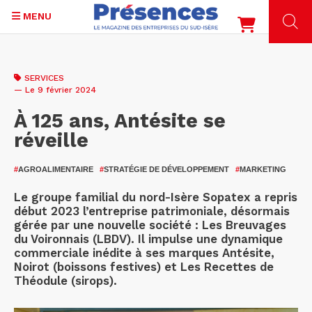
MENU
Aller
au
SERVICES
contenu
— Le 9 février 2024
principal
À 125 ans, Antésite se
réveille
#
AGROALIMENTAIRE
#
STRATÉGIE DE DÉVELOPPEMENT
#
MARKETING
Le groupe familial du nord-Isère Sopatex a repris
début 2023 l’entreprise patrimoniale, désormais
gérée par une nouvelle société : Les Breuvages
du Voironnais (LBDV). Il impulse une dynamique
commerciale inédite à ses marques Antésite,
Noirot (boissons festives) et Les Recettes de
Théodule (sirops).