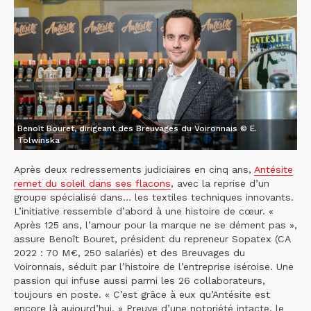
Benoît Bouret, dirigeant des Breuvages du Voironnais © E.
Tolwinska
Après deux redressements judiciaires en cinq ans,
Antésite
remet du soleil dans ses flacons
, avec la reprise d’un
groupe spécialisé dans… les textiles techniques innovants.
L’initiative ressemble d’abord à une histoire de cœur. «
Après 125 ans, l’amour pour la marque ne se dément pas »,
assure Benoît Bouret, président du repreneur Sopatex (CA
2022 : 70 M€, 250 salariés) et des Breuvages du
Voironnais, séduit par l’histoire de l’entreprise iséroise. Une
passion qui infuse aussi parmi les 26 collaborateurs,
toujours en poste. « C’est grâce à eux qu’Antésite est
encore là aujourd’hui. » Preuve d’une notoriété intacte, le