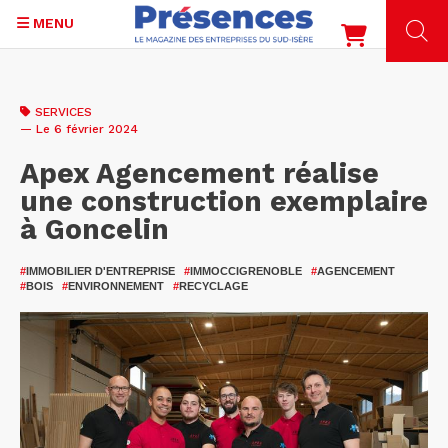
MENU
Aller
au
SERVICES
contenu
— Le 6 février 2024
principal
Apex Agencement réalise
une construction exemplaire
à Goncelin
#
IMMOBILIER D'ENTREPRISE
#
IMMOCCIGRENOBLE
#
AGENCEMENT
#
BOIS
#
ENVIRONNEMENT
#
RECYCLAGE