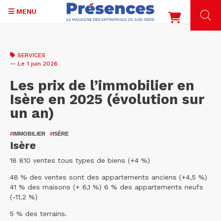
MENU
Aller
au
SERVICES
contenu
— Le 1 juin 2026
principal
Les prix de l’immobilier en
Isère en 2025 (évolution sur
un an)
#
IMMOBILIER
#
ISÈRE
Isère
18 810 ventes tous types de biens (+4 %)
48 % des ventes sont des appartements anciens (+4,5 %)
41 % des maisons (+ 6,1 %) 6 % des appartements neufs
(-11,2 %)
5 % des terrains.