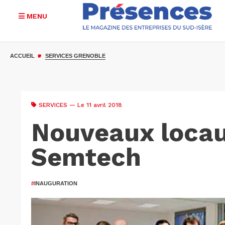
MENU
Aller
au
ACCUEIL
SERVICES GRENOBLE
contenu
principal
SERVICES
— Le 11 avril 2018
Nouveaux locau
Semtech
#
INAUGURATION