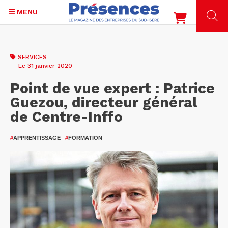
MENU
Aller
au
SERVICES
contenu
— Le 31 janvier 2020
principal
Point de vue expert : Patrice
Guezou, directeur général
de Centre-Inffo
#
APPRENTISSAGE
#
FORMATION