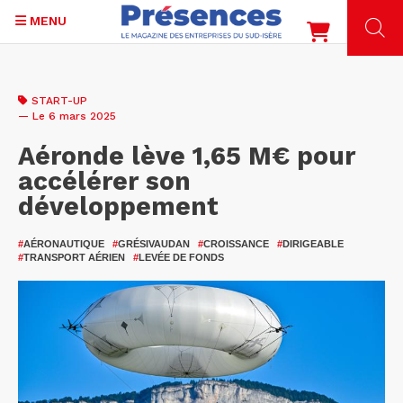
MENU
Aller
au
START-UP
contenu
— Le 6 mars 2025
principal
Aéronde lève 1,65 M€ pour
accélérer son
développement
#
AÉRONAUTIQUE
#
GRÉSIVAUDAN
#
CROISSANCE
#
DIRIGEABLE
#
TRANSPORT AÉRIEN
#
LEVÉE DE FONDS