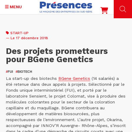
MENU
Aller
au
START-UP
contenu
— Le 17 décembre 2018
principal
Des projets prometteurs
pour BGene Genetics
#
FUI
#
BIOTECH
La start-up des biotechs
BGene Genetics
(14 salariés) a
été retenue dans deux appels à projets. Sélectionné par le
Fonds unique interministériel (FUI), et porté par le
laboratoire Sensient, le projet Colornat, vise à produire des
molécules colorantes pour le secteur de la coloration
capillaire et du maquillage. BGene contribuera au
développement de matières biosourcées, plus
respectueuses de l’environnement. L’autre projet, Okarina,
accompagné par INNOV’R Auvergne- Rhône-Alpes, s’inscrit
dans le cadre d’une démarche de circuits courts avec une