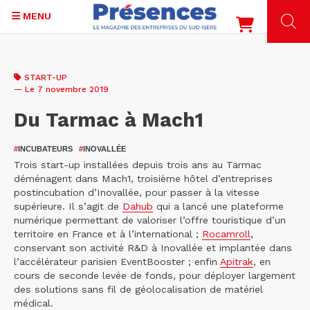
MENU
Aller
au
START-UP
contenu
— Le 7 novembre 2019
principal
Du Tarmac à Mach1
#
INCUBATEURS
#
INOVALLÉE
Trois start-up installées depuis trois ans au Tarmac
déménagent dans Mach1, troisième hôtel d’entreprises
postincubation d’Inovallée, pour passer à la vitesse
supérieure. Il s’agit de
Dahub
qui a lancé une plateforme
numérique permettant de valoriser l’offre touristique d’un
territoire en France et à l’international ;
Rocamroll
,
conservant son activité R&D à Inovallée et implantée dans
l’accélérateur parisien EventBooster ; enfin
Apitrak
, en
cours de seconde levée de fonds, pour déployer largement
des solutions sans fil de géolocalisation de matériel
médical.