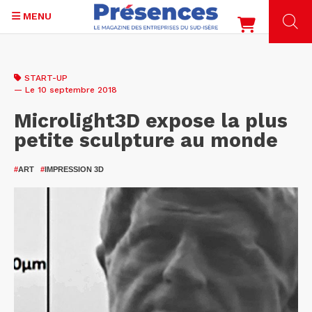
MENU
Aller
au
START-UP
contenu
— Le 10 septembre 2018
principal
Microlight3D expose la plus
petite sculpture au monde
#
ART
#
IMPRESSION 3D