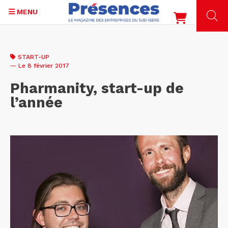
MENU
Aller
au
START-UP
contenu
— Le 8 février 2017
principal
Pharmanity, start-up de
l’année