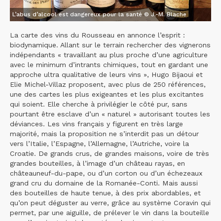
L’abus d’alcool est dangereux pour la santé © J.-M. Blache
La carte des vins du Rousseau en annonce l’esprit :
biodynamique. Allant sur le terrain rechercher des vignerons
indépendants « travaillant au plus proche d’une agriculture
avec le minimum d’intrants chimiques, tout en gardant une
approche ultra qualitative de leurs vins », Hugo Bijaoui et
Elie Michel-Villaz proposent, avec plus de 250 références,
une des cartes les plus exigeantes et les plus excitantes
qui soient. Elle cherche à privilégier le côté pur, sans
pourtant être esclave d’un « naturel » autorisant toutes les
déviances. Les vins français y figurent en très large
majorité, mais la proposition ne s’interdit pas un détour
vers l’Italie, l’Espagne, l’Allemagne, l’Autriche, voire la
Croatie. De grands crus, de grandes maisons, voire de très
grandes bouteilles, à l’image d’un château rayas, en
châteauneuf-du-pape, ou d’un corton ou d’un échezeaux
grand cru du domaine de la Romanée-Conti. Mais aussi
des bouteilles de haute tenue, à des prix abordables, et
qu’on peut déguster au verre, grâce au système Coravin qui
permet, par une aiguille, de prélever le vin dans la bouteille