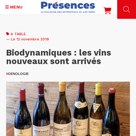
MENU
Aller
au
A TABLE
contenu
— Le 12 novembre 2019
principal
Biodynamiques : les vins
nouveaux sont arrivés
#
OENOLOGIE