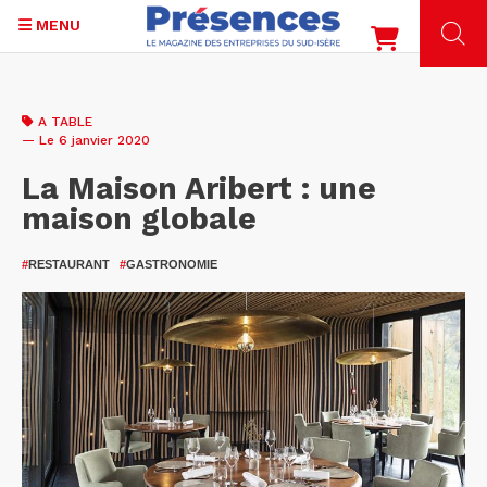
MENU
Aller
au
A TABLE
contenu
— Le 6 janvier 2020
principal
La Maison Aribert : une
maison globale
#
RESTAURANT
#
GASTRONOMIE