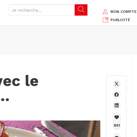
MON COMPTE
PUBLICITÉ
vec le
e…
831