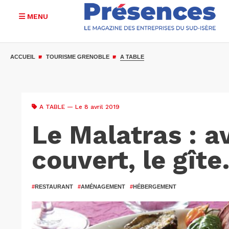
MENU
Aller
au
ACCUEIL
TOURISME GRENOBLE
A TABLE
contenu
principal
A TABLE
— Le 8 avril 2019
Le Malatras : a
couvert, le gît
#
RESTAURANT
#
AMÉNAGEMENT
#
HÉBERGEMENT