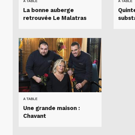
A TABLE
A TABLE
La bonne auberge
Quint
retrouvée Le Malatras
subst
A TABLE
Une grande maison :
Chavant