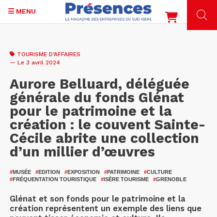
MENU
Aller
au
TOURISME D’AFFAIRES
contenu
— Le 3 avril 2024
principal
Aurore Belluard, déléguée
générale du fonds Glénat
pour le patrimoine et la
création : le couvent Sainte-
Cécile abrite une collection
d’un millier d’œuvres
#
MUSÉE
#
EDITION
#
EXPOSITION
#
PATRIMOINE
#
CULTURE
#
FRÉQUENTATION TOURISTIQUE
#
ISÈRE TOURISME
#
GRENOBLE
Glénat et son fonds pour le patrimoine et la
création représentent un exemple des liens que