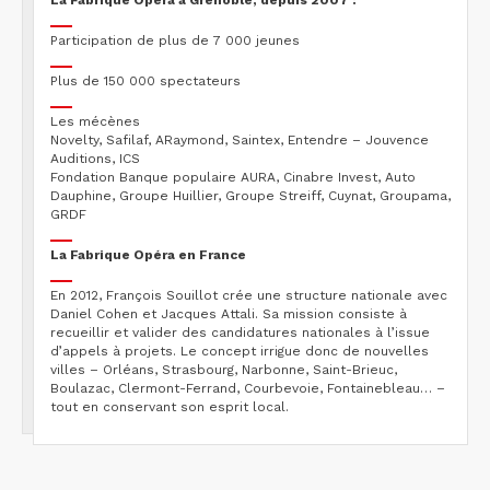
La Fabrique Opéra à Grenoble, depuis 2007 :
Participation de plus de 7 000 jeunes
Plus de 150 000 spectateurs
Les mécènes
Novelty, Safilaf, ARaymond, Saintex, Entendre – Jouvence
Auditions, ICS
Fondation Banque populaire AURA, Cinabre Invest, Auto
Dauphine, Groupe Huillier, Groupe Streiff, Cuynat, Groupama,
GRDF
La Fabrique Opéra
en France
En 2012, François Souillot crée une structure nationale avec
Daniel Cohen et Jacques Attali. Sa mission consiste à
recueillir et valider des candidatures nationales à l’issue
d’appels à projets. Le concept irrigue donc de nouvelles
villes – Orléans, Strasbourg, Narbonne, Saint-Brieuc,
Boulazac, Clermont-Ferrand, Courbevoie, Fontainebleau… –
tout en conservant son esprit local.