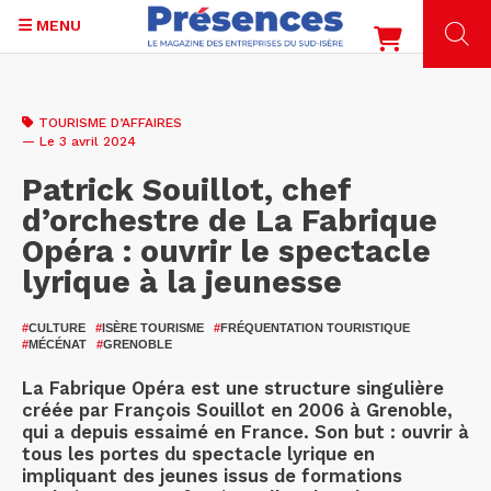
MENU
Aller
au
TOURISME D’AFFAIRES
contenu
— Le 3 avril 2024
principal
Patrick Souillot, chef
d’orchestre de La Fabrique
Opéra : ouvrir le spectacle
lyrique à la jeunesse
#
CULTURE
#
ISÈRE TOURISME
#
FRÉQUENTATION TOURISTIQUE
#
MÉCÉNAT
#
GRENOBLE
La Fabrique Opéra est une structure singulière
créée par François Souillot en 2006 à Grenoble,
qui a depuis essaimé en France. Son but : ouvrir à
tous les portes du spectacle lyrique en
impliquant des jeunes issus de formations